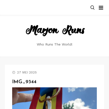
Skip
to
content
Marjon Runs
Who Runs The World!
27 MEI 2025
IMG_9344