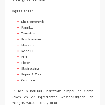
om uitgebreid te koken…
Ingrediënten:
Sla (gemengd)
Paprika
Tomaten
Komkommer
Mozzarella
Rode ui
Prei
Eieren
Sladressing
Peper & Zout
Croutons
En het is natuurlijk hartstikke simpel, de eieren
koken en de ingrediënten wassen&snijden, en
mengen. Walla… ReadyToEat!