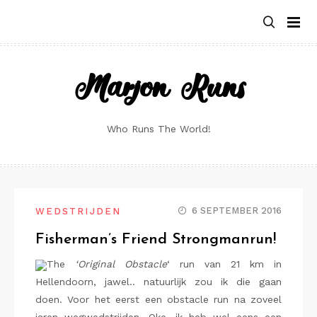
Skip
to
content
Marjon Runs
Who Runs The World!
6 SEPTEMBER 2016
WEDSTRIJDEN
Fisherman’s Friend Strongmanrun!
The
‘Original Obstacle
‘ run van 21 km in
Hellendoorn, jawel.. natuurlijk zou ik die gaan
doen. Voor het eerst een obstacle run na zoveel