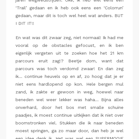
jaren wegwedstrijden. Oke, ik heb wel eens een
‘Trail’ gedaan en ik heb ook eens een ‘Colorrun’
gedaan, maar dit is toch wel heel wat anders. BUT
I DIT IT!!
En wat was dit zwaar zeg, niet normaal! Ik had me
vooral op de obstacles gefocust, en ik ben
eigenlijk vergeten uit te zoeken hoe het 21 km
parcours eruit zag!? Beetje dom, want dat
parcours was toch verdomd zwaar! En dan zeg
ik… continue heuvels op en af, zo hoog dat je er
niet eens hardlopend op kon. Hele bergen mul
zand, ik zakte er gewoon in weg, hoewel naar
beneden wel weer lekker was haha… Bijna alles
onverhard, door het bos met smalle schuine
paadjes, ik moest continue uitkijken dat ik niet over
boomstronken viel. Stukken die ik naar beneden
moest springen, ga zo maar door, dan heb je wel
een idee denk ik. Het was wel een SUPERMOOIE