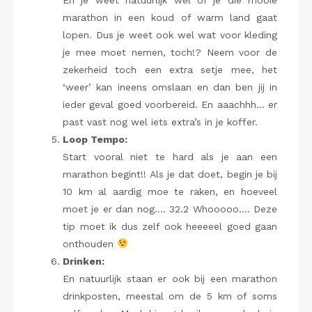
En je weet natuurlijk wel of je die mooie
marathon in een koud of warm land gaat
lopen. Dus je weet ook wel wat voor kleding
je mee moet nemen, toch!? Neem voor de
zekerheid toch een extra setje mee, het
‘weer’ kan ineens omslaan en dan ben jij in
ieder geval goed voorbereid. En aaachhh… er
past vast nog wel iets extra’s in je koffer.
Loop Tempo:
Start vooral niet te hard als je aan een
marathon begint!! Als je dat doet, begin je bij
10 km al aardig moe te raken, en hoeveel
moet je er dan nog…. 32.2 Whooooo…. Deze
tip moet ik dus zelf ook heeeeel goed gaan
onthouden
Drinken:
En natuurlijk staan er ook bij een marathon
drinkposten, meestal om de 5 km of soms