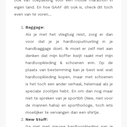
ook van toepassing voor een mooie marathon in
eigen land. En hoe GAAF dit ook is, check dit toch
even van te voren…
Baggage:
Als je met het vliegtuig reist, zorg er dan
voor dat je je hardloopuitrusting in je
handbaggage doet. Ik moet er zelf niet aan
denken dat mijn koffer kwijt raakt met mijn
hardloopkleding & schoenen erin. Op de
plaats van bestemming kan je best wel wat
hardloopkleding kopen, maar met schoenen
is het toch een ander verhaal, helemaal als je
speciale zooltjes hebt. En om dan nog maar
niet te spreken van je sportbh (Nee, niet voor
de mannen haha) en sporthorloge, toch iets
moeilijker te vervangen dan een shirtje.
New Stuff:
Ga niet met nieuwe hardloopkleding aan je