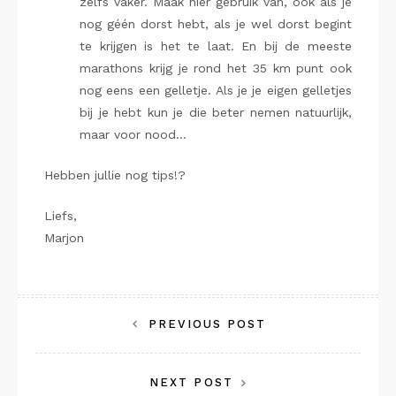
zelfs vaker. Maak hier gebruik van, ook als je
nog géén dorst hebt, als je wel dorst begint
te krijgen is het te laat. En bij de meeste
marathons krijg je rond het 35 km punt ook
nog eens een gelletje. Als je je eigen gelletjes
bij je hebt kun je die beter nemen natuurlijk,
maar voor nood…
Hebben jullie nog tips!?
Liefs,
Marjon
Bericht
PREVIOUS POST
navigatie
NEXT POST