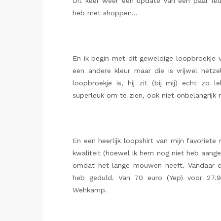
Dit keer weer een update van een paar leuk
heb met shoppen…
En ik begin met dit geweldige loopbroekje v
een andere kleur maar die is vrijwel hetze
loopbroekje is, hij zit (bij mij) echt zo
superleuk om te zien, ook niet onbelangrijk n
En een heerlijk loopshirt van mijn favoriete
kwaliteit (hoewel ik hem nog niet heb aan
omdat het lange mouwen heeft. Vandaar dat 
heb geduld. Van 70 euro (Yep) voor 27.
Wehkamp.