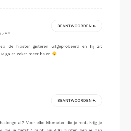
BEANTWOORDEN
:25 AM
heb de hipster gisteren uitgeprobeerd en hij zit
 Ik ga er zeker meer halen
BEANTWOORDEN
allenge al? Voor elke kilometer die je rent, krijg je
r die je fietst 1 punt. Bij 400 punten heb je dan