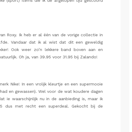
e (sport) items die ik de afgelopen tijd gescoord
an Roxy. Ik heb er al één van de vorige collectie in
lfde. Vandaar dat ik al wist dat dit een geweldig
 lekker! Ook weer zo’n lekkere band boven aan en
atuurlijk. Oh ja, van 39.95 voor 31.95 bij Zalando!
 merk Nike! In een vrolijk kleurtje en een supermooie
gehad en gewassen). Wel voor de wat koudere dagen
ie waarschijnlijk nu in de aanbieding is, maar ik
95 dus met recht een superdeal. Gekocht bij de