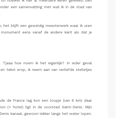
! En hoewel ik hier al meerdere keren geweest ben
ronder een samenvatting met wat ik in de stad van
, het blijft een geweldig meesterwerk waar ik uren
te monument eens vanaf de andere kant als dat je
… Tjaaa hoe noem ik het eigenlijk? In ieder geval
n tekst erop, ik neem aan van verliefde stelletjes
ade de France lag kon een loopje (van 6 km) daar
on (+ hotel) ligt in de voorstad Saint-Denis. Mijn
Denis kanaal, gewoon lekker langs het water lopen.