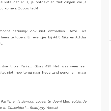
eukste dat er is, je ontdekt en ziet dingen die je
zou komen. Zoooo leuk!
ocht natuurlijk ook niet ontbreken. Deze luxe
rheen te lopen. En eventjes bij A&F, Nike en Adidas
t.
htse tripje Parijs… Glory 42!! Het was weer een
 titel niet mee terug naar Nederland genomen, maar
 Parijs, er is gewoon zoveel te doen!
M
ijn volgende
ce in Düsseldorf… Readyyyy Yessss!