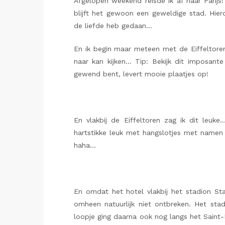
Afgelopen weekend reisde ik af naar Parijs
blijft het gewoon een geweldige stad. Hie
de liefde heb gedaan…
En ik begin maar meteen met de Eiffeltoren
naar kan kijken… Tip: Bekijk dit imposan
gewend bent, levert mooie plaatjes op!
En vlakbij de Eiffeltoren zag ik dit leuke
hartstikke leuk met hangslotjes met namen e
haha…
En omdat het hotel vlakbij het stadion St
omheen natuurlijk niet ontbreken. Het stadi
loopje ging daarna ook nog langs het Saint-