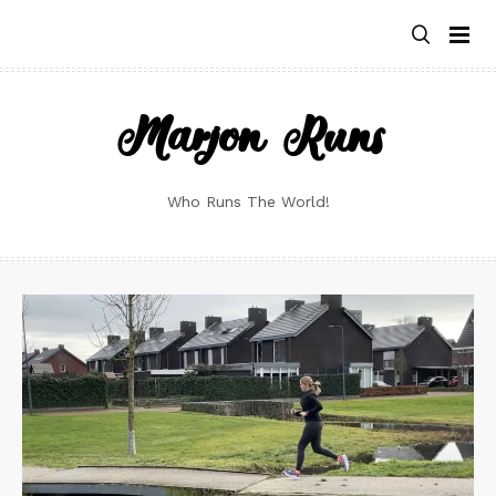
Skip
to
content
Marjon Runs
Who Runs The World!