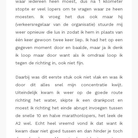
waar iedereen heen moest, dus na 1 kilometer
stopte er veel lopers om te vragen waar ze heen
moesten. Ik vroeg het dus ook maar hij
(verkeersregelaar van de organisatie) stuurde mij
weer opnieuw die lus in zodat ik hem in plaats van
één keer gewoon twee keer liep. Ik had het op een
gegeven moment door en baalde, maar ja ik denk
ik loop maar door want als ik omdraai loop ik
tegen de richting in, ook niet fijn.
Daarbij was dit eerste stuk ook niet vlak en was ik
door dit alles snel mijn concentratie kwijt.
Uiteindelijk kwam ik weer op de goede route
richting het water, skipte ik een drankpost en
moest ik richting het einde abrupt invoegen tussen
de snelle 10 en halve marathonlopers, het leek de
A2 wel. Echt heel vreemd vond ik dat want ik
kwam daar niet goed tussen en dan hinder je toch