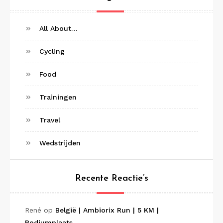
All About…
Cycling
Food
Trainingen
Travel
Wedstrijden
Recente Reactie’s
René
op
België | Ambiorix Run | 5 KM |
Podiumplaats