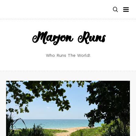
Skip
to
content
Marjon Runs
Who Runs The World!